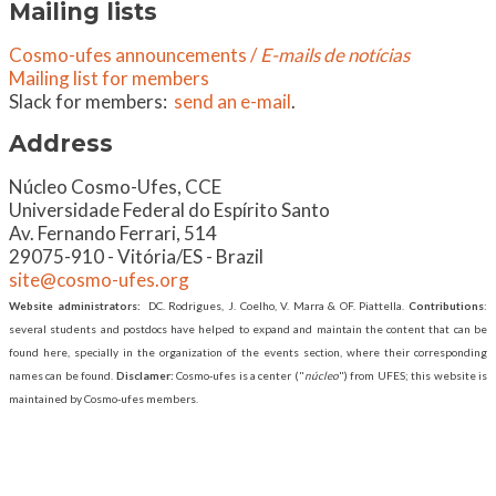
Mailing lists
Cosmo-ufes announcements /
E-mails de notícias
Mailing list for members
Slack for members:
send an e-mail
.
Address
​Núcleo Cosmo-Ufes, CCE
Universidade Federal do Espírito Santo
Av. Fernando Ferrari, 514
29075-910 - Vitória/ES - Brazil
site@cosmo-ufes.org
Website administrators:
DC. Rodrigues, J. Coelho, V. Marra & OF. Piattella.
Contributions
:
several students and postdocs have helped to expand and maintain the content that can be
found here, specially in the organization of the events section, where their corresponding
names can be found.
Disclamer:
Cosmo-ufes is a center ("
núcleo
") from UFES; this website is
maintained by Cosmo-ufes members.