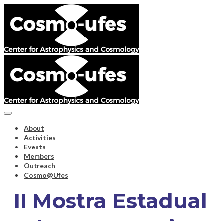
About
Activities
Events
Members
Outreach
Cosmo@Ufes
II Mostra Estadual