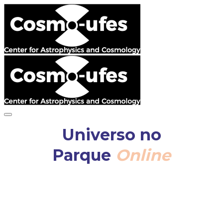
Universo no
Parque
Online
O
Universo no Parque
aproxima o público sem
formação técnica de cientistas.
Os temas abordados são vários, dentre