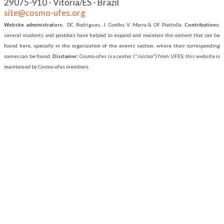
29075-910 - Vitória/ES - Brazil
site@cosmo-ufes.org
Website administrators:
DC. Rodrigues, J. Coelho, V. Marra & OF. Piattella.
Contributions
:
several students and postdocs have helped to expand and maintain the content that can be
found here, specially in the organization of the events section, where their corresponding
names can be found.
Disclamer:
Cosmo-ufes is a center ("
núcleo
") from UFES; this website is
maintained by Cosmo-ufes members.